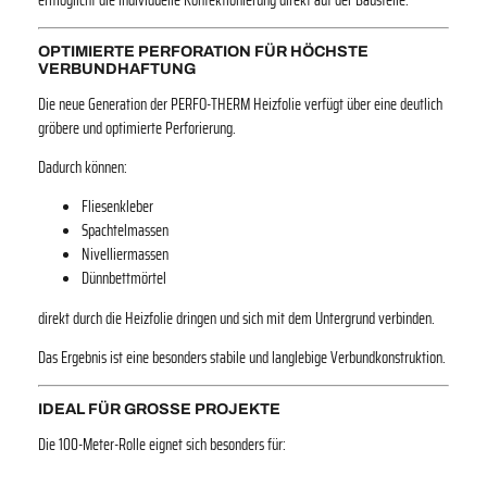
f
i
OPTIMIERTE PERFORATION FÜR HÖCHSTE
r
VERBUNDHAFTUNG
o
l
Die neue Generation der PERFO-THERM Heizfolie verfügt über eine deutlich
l
gröbere und optimierte Perforierung.
e
Dadurch können:
M
e
Fliesenkleber
n
Spachtelmassen
g
Nivelliermassen
e
Dünnbettmörtel
direkt durch die Heizfolie dringen und sich mit dem Untergrund verbinden.
Das Ergebnis ist eine besonders stabile und langlebige Verbundkonstruktion.
IDEAL FÜR GROSSE PROJEKTE
Die 100-Meter-Rolle eignet sich besonders für: