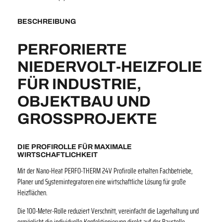
T
H
BESCHREIBUNG
E
R
PERFORIERTE
M
2
NIEDERVOLT-HEIZFOLIE
4
FÜR INDUSTRIE,
V
–
OBJEKTBAU UND
1
GROSSPROJEKTE
0
0
M
DIE PROFIROLLE FÜR MAXIMALE
e
WIRTSCHAFTLICHKEIT
t
e
Mit der Nano-Heat PERFO-THERM 24V Profirolle erhalten Fachbetriebe,
r
Planer und Systemintegratoren eine wirtschaftliche Lösung für große
P
Heizflächen.
r
Die 100-Meter-Rolle reduziert Verschnitt, vereinfacht die Lagerhaltung und
o
ermöglicht die individuelle Konfektionierung direkt auf der Baustelle.