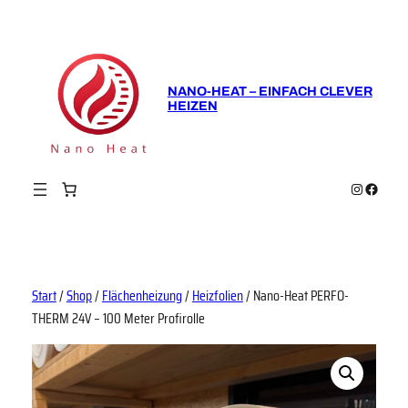
Zum
Inhalt
springen
NANO-HEAT – EINFACH CLEVER
HEIZEN
Instagram
Faceboo
Start
/
Shop
/
Flächenheizung
/
Heizfolien
/ Nano-Heat PERFO-
THERM 24V – 100 Meter Profirolle