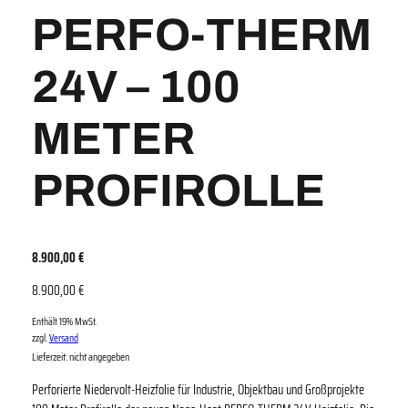
PERFO-THERM
24V – 100
METER
PROFIROLLE
8.900,00
€
8.900,00
€
Enthält 19% MwSt.
zzgl.
Versand
Lieferzeit: nicht angegeben
Perforierte Niedervolt-Heizfolie für Industrie, Objektbau und Großprojekte