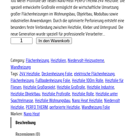
100 Meter Profirolle der neuen Nano-Heat PERFO-THERM 24V Heizfolie. Die
speziell entwickelte Großrolle ermöglicht die wirtschaftliche Umsetzung
großer Flächenheizungen im Wohnungsbau, Objektbau, Modulbau sowie
industriellen Anwendungen. Durch die optimierte Perforierung entsteht eine
besonders feste Verbindung zwischen Heizfolie, Kleber und Untergrund. Die
neue Generation wurde speziell für professionelle Verarbeiter…
N
In den Warenkorb
a
n
Category:
Flächenheizung
, 
Heizfolien
, 
Niedervolt-Heizsysteme
, 
o
Wandheizung
-
Tags:
24V Heizfolie
, 
Deckenheizung Folie
, 
elektrische Flächenheizung
, 
H
Flächenheizung
, 
Fußbodenheizung Folie
, 
Heizfolie 100m Rolle
, 
Heizfolie für
e
Fliesen
, 
Heizfolie Großprojekt
, 
Heizfolie Großrolle
, 
Heizfolie Industrie
, 
a
Heizfolie Objektbau
, 
Heizfolie Profirolle
, 
Heizfolie Rolle
, 
Heizfolie unter
t
Spachtelmasse
, 
Heizfolie Wohnungsbau
, 
Nano Heat Heizfolie
, 
Niedervolt
P
Heizfolie
, 
PERFO THERM
, 
perforierte Heizfolie
, 
Wandheizung Folie
E
Marken:
Nano Heat
R
F
Beschreibung
O
-
Rezensionen (0)