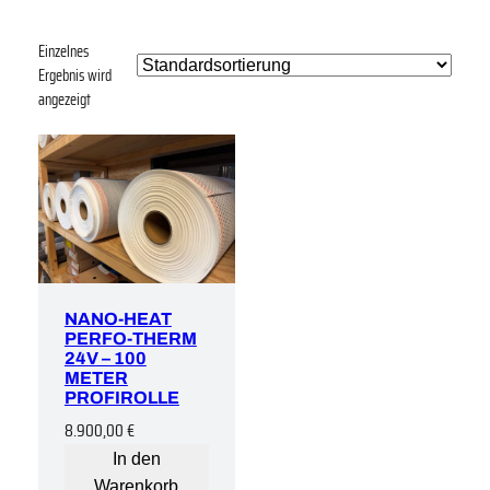
Einzelnes
Ergebnis wird
angezeigt
NANO-HEAT
PERFO-THERM
24V – 100
METER
PROFIROLLE
8.900,00
€
In den
Warenkorb