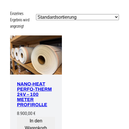
Einzelnes
Ergebnis wird
angezeigt
NANO-HEAT
PERFO-THERM
24V – 100
METER
PROFIROLLE
8.900,00
€
In den
Warenkorb