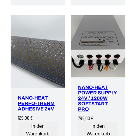
NANO-HEAT
POWER SUPPLY
NANO-HEAT
24V / 1200W
PERFO-THERM
SOFTSTART
ADHESIVE 24V
PRO
129,00
€
795,00
€
In den
In den
Warenkorb
Warenkorb