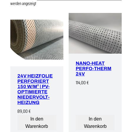
werden angezeigt
NANO-HEAT
PERFO-THERM
24V
24V HEIZFOLIE
PERFORIERT
114,00
€
150 W/M² | PV-
OPTIMIERTE
NIEDERVOLT-
HEIZUNG
89,00
€
In den
In den
Warenkorb
Warenkorb