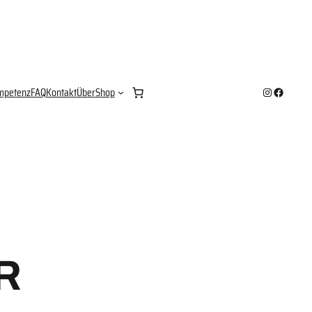
Instagram
Facebook
mpetenz
FAQ
Kontakt
Über
Shop
R