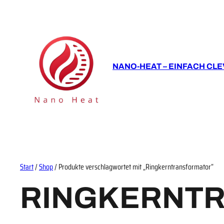
NANO-HEAT – EINFACH CLE
Start
/
Shop
/ Produkte verschlagwortet mit „Ringkerntransformator“
RINGKERNT