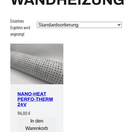
Einzelnes
Ergebnis wird
angezeigt
NANO-HEAT
PERFO-THERM
24V
114,00
€
In den
Warenkorb