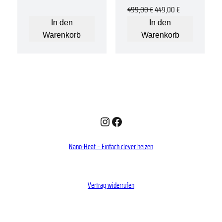
Ursprünglicher
Aktueller
499,00
€
449,00
€
Preis
Preis
In den
In den
war:
ist:
Warenkorb
Warenkorb
499,00 €
449,00 €.
Instagram
Facebook
Nano-Heat – Einfach clever heizen
Vertrag widerrufen