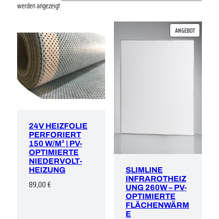
werden angezeigt
PRODUKT
ANGEBOT
IM
ANGEBOT
24V HEIZFOLIE
PERFORIERT
150 W/M² | PV-
OPTIMIERTE
NIEDERVOLT-
HEIZUNG
SLIMLINE
INFRAROTHEIZ
89,00
€
UNG 260W – PV-
OPTIMIERTE
FLÄCHENWÄRM
E